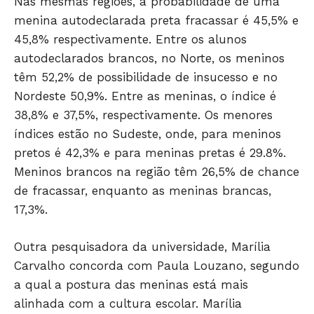
Nas mesmas regiões, a probabilidade de uma
menina autodeclarada preta fracassar é 45,5% e
45,8% respectivamente. Entre os alunos
HOME
autodeclarados brancos, no Norte, os meninos
POLÍTICA
têm 52,2% de possibilidade de insucesso e no
Nordeste 50,9%. Entre as meninas, o índice é
POLÍCIA
38,8% e 37,5%, respectivamente. Os menores
ESPORTES
índices estão no Sudeste, onde, para meninos
ECONOMIA
pretos é 42,3% e para meninas pretas é 29.8%.
OPINIÃO
Meninos brancos na região têm 26,5% de chance
GERAL
de fracassar, enquanto as meninas brancas,
EDUCAÇÃO
17,3%.
SAÚDE
Outra pesquisadora da universidade, Marília
AGRONOTÍCIAS
Carvalho concorda com Paula Louzano, segundo
ÚLTIMAS NOTÍCIAS
a qual a postura das meninas está mais
alinhada com a cultura escolar. Marília