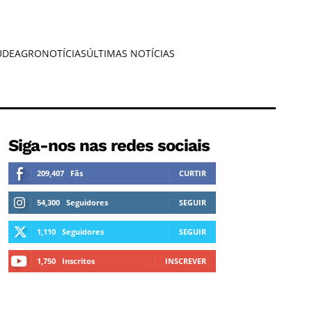
ÚDE
AGRONOTÍCIAS
ÚLTIMAS NOTÍCIAS
Siga-nos nas redes sociais
209,407
Fãs
CURTIR
54,300
Seguidores
SEGUIR
1,110
Seguidores
SEGUIR
1,750
Inscritos
INSCREVER