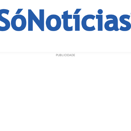
ECONOMIA
OPINIÃO
GERAL
EDUCAÇÃO
SAÚD
PUBLICIDADE