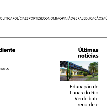
OLÍTICA
POLÍCIA
ESPORTES
ECONOMIA
OPINIÃO
GERAL
EDUCAÇÃO
SA
diente
Últimas
notícias
onosco
Educação de
Lucas do Rio
Verde bate
recorde e