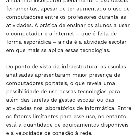
ainda não incorporou plenamente o uso dessas
POLÍTICA
ferramentas, apesar de ter aumentado o uso de
POLÍCIA
computadores entre os professores durante as
ESPORTES
atividades. A prática de ensinar os alunos a usar
ECONOMIA
o computador e a internet – que é feita de
OPINIÃO
forma esporádica – ainda é a atividade escolar
em que mais se aplica essas tecnologias.
GERAL
EDUCAÇÃO
Do ponto de vista da infraestrutura, as escolas
SAÚDE
analisadas apresentaram maior presença de
AGRONOTÍCIAS
computadores portáteis, o que revela uma
ÚLTIMAS NOTÍCIAS
possibilidade de uso dessas tecnologias para
além das tarefas de gestão escolar ou das
atividades nos laboratórios de informática. Entre
os fatores limitantes para esse uso, no entanto,
está a quantidade de equipamentos disponíveis
e a velocidade de conexão à rede.