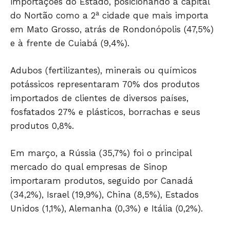
importações do Estado, posicionando a capital
a
do Nortão como a 2
cidade que mais importa
em Mato Grosso, atrás de Rondonópolis (47,5%)
e à frente de Cuiabá (9,4%).
JUNTE-SE NO WHATSAPP
Adubos (fertilizantes), minerais ou químicos
potássicos representaram 70% dos produtos
importados de clientes de diversos países,
fosfatados 27% e plásticos, borrachas e seus
produtos 0,8%.
HOME
POLÍTICA
Em março, a Rússia (35,7%) foi o principal
POLÍCIA
mercado do qual empresas de Sinop
ESPORTES
importaram produtos, seguido por Canadá
ECONOMIA
(34,2%), Israel (19,9%), China (8,5%), Estados
OPINIÃO
Unidos (1,1%), Alemanha (0,3%) e Itália (0,2%).
GERAL