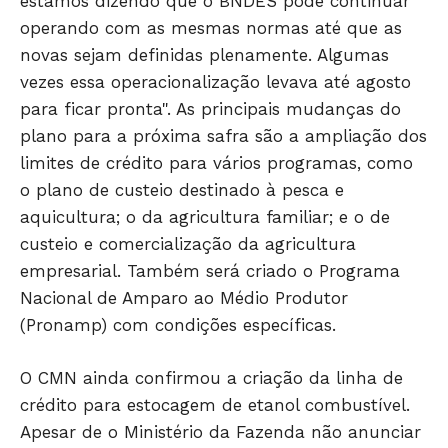
estamos dizendo que o BNDES pode continuar
operando com as mesmas normas até que as
novas sejam definidas plenamente. Algumas
vezes essa operacionalização levava até agosto
para ficar pronta". As principais mudanças do
plano para a próxima safra são a ampliação dos
limites de crédito para vários programas, como
JUNTE-SE NO WHATSAPP
o plano de custeio destinado à pesca e
aquicultura; o da agricultura familiar; e o de
custeio e comercialização da agricultura
empresarial. Também será criado o Programa
HOME
Nacional de Amparo ao Médio Produtor
POLÍTICA
(Pronamp) com condições específicas.
POLÍCIA
O CMN ainda confirmou a criação da linha de
ESPORTES
crédito para estocagem de etanol combustível.
ECONOMIA
Apesar de o Ministério da Fazenda não anunciar
OPINIÃO