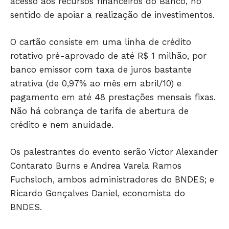
acesso aos recursos financeiros do Banco, no
sentido de apoiar a realização de investimentos.
JUNTE-SE NO WHATSAPP
O cartão consiste em uma linha de crédito
rotativo pré-aprovado de até R$ 1 milhão, por
banco emissor com taxa de juros bastante
atrativa (de 0,97% ao mês em abril/10) e
pagamento em até 48 prestações mensais fixas.
HOME
Não há cobrança de tarifa de abertura de
POLÍTICA
crédito e nem anuidade.
POLÍCIA
ESPORTES
Os palestrantes do evento serão Victor Alexander
ECONOMIA
Contarato Burns e Andrea Varela Ramos
OPINIÃO
Fuchsloch, ambos administradores do BNDES; e
GERAL
Ricardo Gonçalves Daniel, economista do
BNDES.
EDUCAÇÃO
SAÚDE