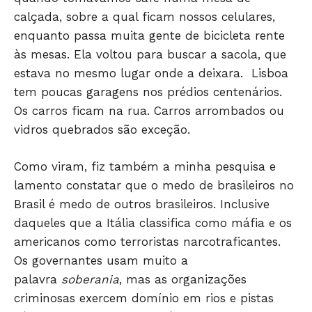
calçada, sobre a qual ficam nossos celulares,
ECONOMIA
enquanto passa muita gente de bicicleta rente
OPINIÃO
às mesas. Ela voltou para buscar a sacola, que
GERAL
estava no mesmo lugar onde a deixara. Lisboa
EDUCAÇÃO
tem poucas garagens nos prédios centenários.
SAÚDE
Os carros ficam na rua. Carros arrombados ou
AGRONOTÍCIAS
vidros quebrados são exceção.
ÚLTIMAS NOTÍCIAS
Como viram, fiz também a minha pesquisa e
lamento constatar que o medo de brasileiros no
Brasil é medo de outros brasileiros. Inclusive
daqueles que a Itália classifica como máfia e os
americanos como terroristas narcotraficantes.
Os governantes usam muito a
palavra
soberania
, mas as organizações
criminosas exercem domínio em rios e pistas