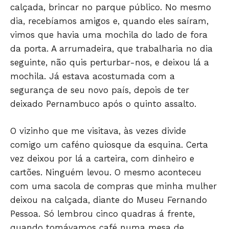
calçada, brincar no parque público. No mesmo
dia, recebíamos amigos e, quando eles saíram,
vimos que havia uma mochila do lado de fora
da porta. A arrumadeira, que trabalharia no dia
seguinte, não quis perturbar-nos, e deixou lá a
mochila. Já estava acostumada com a
segurança de seu novo país, depois de ter
deixado Pernambuco após o quinto assalto.
JUNTE-SE NO WHATSAPP
O vizinho que me visitava, às vezes divide
comigo um caféno quiosque da esquina. Certa
vez deixou por lá a carteira, com dinheiro e
cartões. Ninguém levou. O mesmo aconteceu
HOME
com uma sacola de compras que minha mulher
POLÍTICA
deixou na calçada, diante do Museu Fernando
POLÍCIA
Pessoa. Só lembrou cinco quadras á frente,
quando tomávamos café numa mesa de
ESPORTES