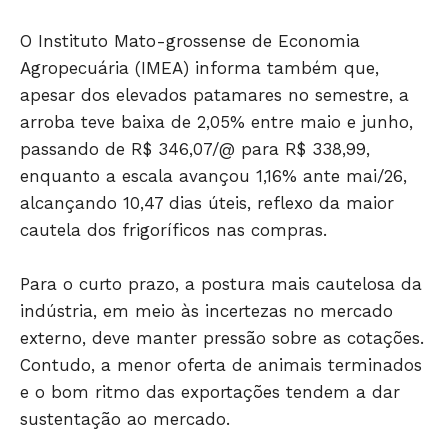
O Instituto Mato-grossense de Economia
Agropecuária (IMEA) informa também que,
JUNTE-SE NO WHATSAPP
apesar dos elevados patamares no semestre, a
arroba teve baixa de 2,05% entre maio e junho,
passando de R$ 346,07/@ para R$ 338,99,
enquanto a escala avançou 1,16% ante mai/26,
HOME
alcançando 10,47 dias úteis, reflexo da maior
cautela dos frigoríficos nas compras.
POLÍTICA
POLÍCIA
Para o curto prazo, a postura mais cautelosa da
ESPORTES
indústria, em meio às incertezas no mercado
ECONOMIA
externo, deve manter pressão sobre as cotações.
OPINIÃO
Contudo, a menor oferta de animais terminados
GERAL
e o bom ritmo das exportações tendem a dar
EDUCAÇÃO
sustentação ao mercado.
SAÚDE