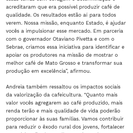
ESPORTES
acreditaram que era possível produzir café de
qualidade. Os resultados estão aí para todos
ECONOMIA
verem. Nossa missão, enquanto Estado, é ajudar
OPINIÃO
vocês a impulsionar esse mercado. Em parceria
GERAL
com o governador Otaviano Pivetta e com o
EDUCAÇÃO
Sebrae, criamos essa iniciativa para identificar e
SAÚDE
apoiar os produtores na missão de mostrar o
AGRONOTÍCIAS
melhor café de Mato Grosso e transformar sua
ÚLTIMAS NOTÍCIAS
produção em excelência”, afirmou.
Andreia também ressaltou os impactos sociais
da valorização da cafeicultura. “Quanto mais
valor vocês agregarem ao café produzido, mais
renda terão e mais qualidade de vida poderão
proporcionar às suas famílias. Vamos contribuir
para reduzir o êxodo rural dos jovens, fortalecer