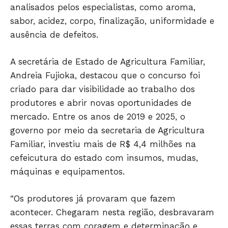
analisados pelos especialistas, como aroma,
sabor, acidez, corpo, finalização, uniformidade e
ausência de defeitos.
A secretária de Estado de Agricultura Familiar,
Andreia Fujioka, destacou que o concurso foi
criado para dar visibilidade ao trabalho dos
produtores e abrir novas oportunidades de
mercado. Entre os anos de 2019 e 2025, o
JUNTE-SE NO WHATSAPP
governo por meio da secretaria de Agricultura
Familiar, investiu mais de R$ 4,4 milhões na
cefeicutura do estado com insumos, mudas,
máquinas e equipamentos.
HOME
“Os produtores já provaram que fazem
POLÍTICA
acontecer. Chegaram nesta região, desbravaram
POLÍCIA
essas terras com coragem e determinação e