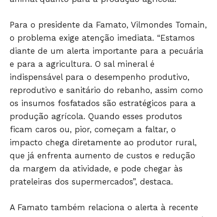
Para o presidente da Famato, Vilmondes Tomain,
o problema exige atenção imediata. “Estamos
diante de um alerta importante para a pecuária
JUNTE-SE NO WHATSAPP
e para a agricultura. O sal mineral é
indispensável para o desempenho produtivo,
reprodutivo e sanitário do rebanho, assim como
os insumos fosfatados são estratégicos para a
produção agrícola. Quando esses produtos
HOME
ficam caros ou, pior, começam a faltar, o
POLÍTICA
impacto chega diretamente ao produtor rural,
POLÍCIA
que já enfrenta aumento de custos e redução
ESPORTES
da margem da atividade, e pode chegar às
ECONOMIA
prateleiras dos supermercados”, destaca.
OPINIÃO
GERAL
A Famato também relaciona o alerta à recente