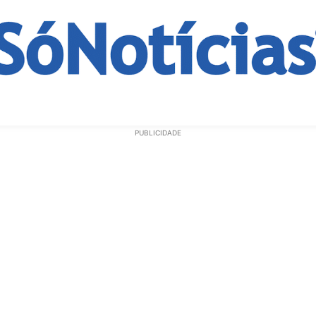
ECONOMIA
OPINIÃO
GERAL
EDUCAÇÃO
SAÚD
PUBLICIDADE