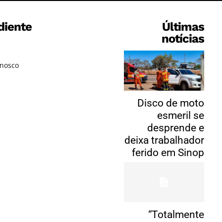
diente
Últimas
notícias
onosco
Disco de moto
esmeril se
desprende e
deixa trabalhador
ferido em Sinop
“Totalmente