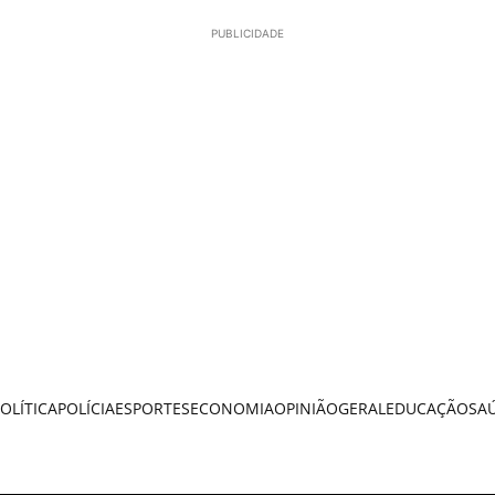
PUBLICIDADE
OLÍTICA
POLÍCIA
ESPORTES
ECONOMIA
OPINIÃO
GERAL
EDUCAÇÃO
SA